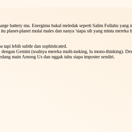
ang main Among Us dan nggak tahu siapa imposter sendiri.
-charge battery mu. Energimu bakal meledak seperti Salim Fullahu yang
itu planet-planet mulai males dan nanya 'siapa sih yang minta mereka b
tapi lebih subtle dan sophisticated.
engan Gemini (soalnya mereka multi-tasking, lu mono-thinking). Deng
i sedang main Among Us dan nggak tahu siapa imposter sendiri.