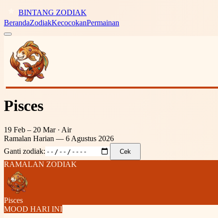
BINTANG ZODIAK
Beranda
Zodiak
Kecocokan
Permainan
Pisces
19 Feb – 20 Mar
·
Air
Ramalan Harian —
6 Agustus 2026
Ganti zodiak:
Cek
RAMALAN ZODIAK
Pisces
MOOD HARI INI