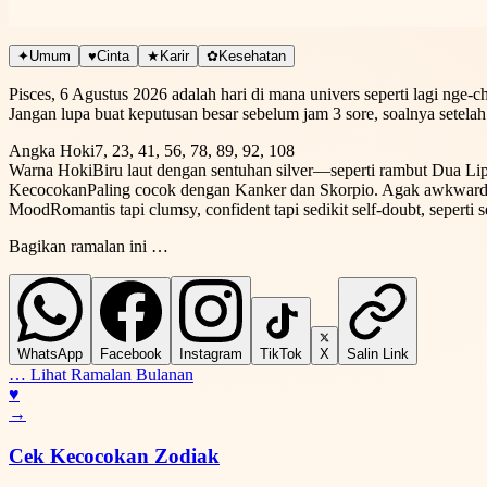
Romantis tapi clumsy, confident tapi sedikit self-doubt, seperti sed
✦
Umum
♥
Cinta
★
Karir
✿
Kesehatan
Pisces, 6 Agustus 2026 adalah hari di mana univers seperti lagi nge
Jangan lupa buat keputusan besar sebelum jam 3 sore, soalnya setelah 
Angka Hoki
7, 23, 41, 56, 78, 89, 92, 108
Warna Hoki
Biru laut dengan sentuhan silver—seperti rambut Dua Lipa 
Kecocokan
Paling cocok dengan Kanker dan Skorpio. Agak awkward d
Mood
Romantis tapi clumsy, confident tapi sedikit self-doubt, sepert
Bagikan ramalan ini …
WhatsApp
Facebook
Instagram
TikTok
X
Salin Link
…
Lihat Ramalan Bulanan
♥
→
Cek Kecocokan Zodiak