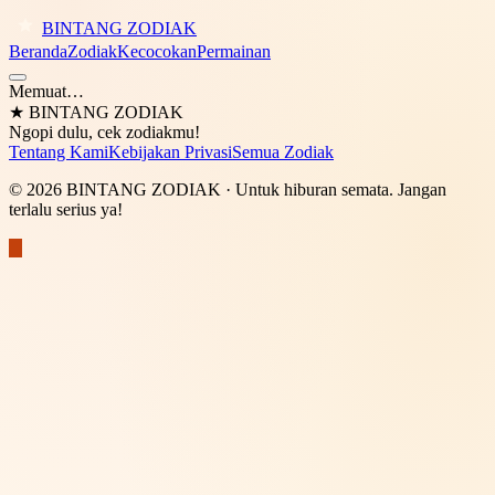
BINTANG ZODIAK
Beranda
Zodiak
Kecocokan
Permainan
Memuat…
★
BINTANG ZODIAK
Ngopi dulu, cek zodiakmu!
Tentang Kami
Kebijakan Privasi
Semua Zodiak
©
2026
BINTANG ZODIAK
· Untuk hiburan semata. Jangan
terlalu serius ya!