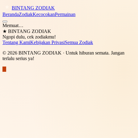
BINTANG ZODIAK
Beranda
Zodiak
Kecocokan
Permainan
Memuat…
★
BINTANG ZODIAK
Ngopi dulu, cek zodiakmu!
Tentang Kami
Kebijakan Privasi
Semua Zodiak
©
2026
BINTANG ZODIAK
· Untuk hiburan semata. Jangan
terlalu serius ya!