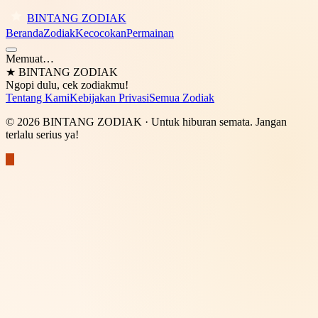
BINTANG ZODIAK
Beranda
Zodiak
Kecocokan
Permainan
Memuat…
★
BINTANG ZODIAK
Ngopi dulu, cek zodiakmu!
Tentang Kami
Kebijakan Privasi
Semua Zodiak
©
2026
BINTANG ZODIAK
· Untuk hiburan semata. Jangan
terlalu serius ya!