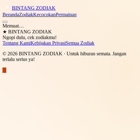
BINTANG ZODIAK
Beranda
Zodiak
Kecocokan
Permainan
Memuat…
★
BINTANG ZODIAK
Ngopi dulu, cek zodiakmu!
Tentang Kami
Kebijakan Privasi
Semua Zodiak
©
2026
BINTANG ZODIAK
· Untuk hiburan semata. Jangan
terlalu serius ya!