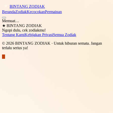
BINTANG ZODIAK
Beranda
Zodiak
Kecocokan
Permainan
Memuat…
★
BINTANG ZODIAK
Ngopi dulu, cek zodiakmu!
Tentang Kami
Kebijakan Privasi
Semua Zodiak
©
2026
BINTANG ZODIAK
· Untuk hiburan semata. Jangan
terlalu serius ya!