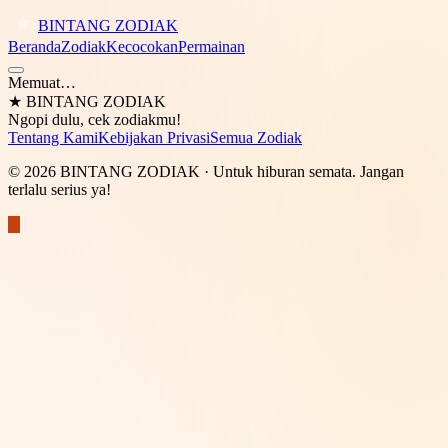
BINTANG ZODIAK
Beranda
Zodiak
Kecocokan
Permainan
Memuat…
★
BINTANG ZODIAK
Ngopi dulu, cek zodiakmu!
Tentang Kami
Kebijakan Privasi
Semua Zodiak
©
2026
BINTANG ZODIAK
· Untuk hiburan semata. Jangan
terlalu serius ya!