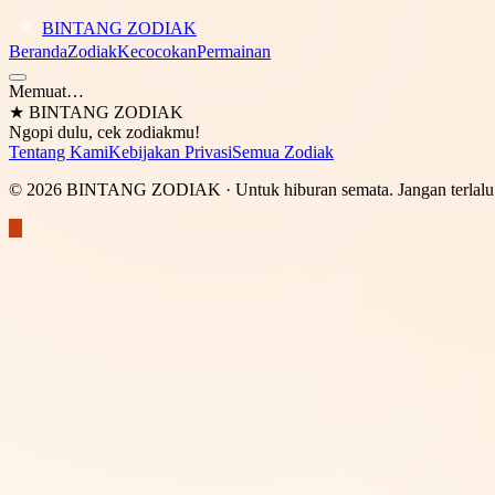
BINTANG ZODIAK
Beranda
Zodiak
Kecocokan
Permainan
Memuat…
★
BINTANG ZODIAK
Ngopi dulu, cek zodiakmu!
Tentang Kami
Kebijakan Privasi
Semua Zodiak
©
2026
BINTANG ZODIAK
· Untuk hiburan semata. Jangan terlalu 