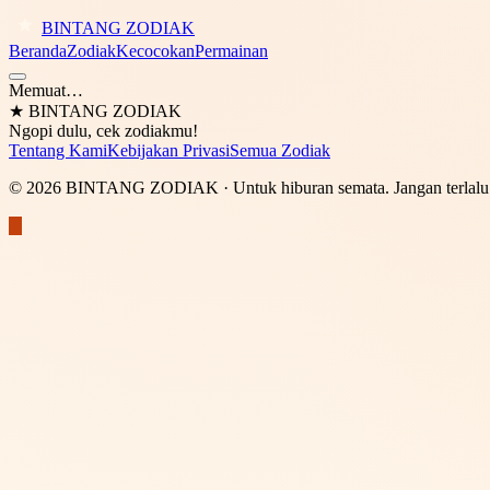
BINTANG ZODIAK
Beranda
Zodiak
Kecocokan
Permainan
Memuat…
★
BINTANG ZODIAK
Ngopi dulu, cek zodiakmu!
Tentang Kami
Kebijakan Privasi
Semua Zodiak
©
2026
BINTANG ZODIAK
· Untuk hiburan semata. Jangan terlalu 