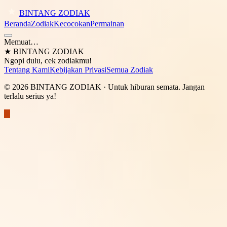
BINTANG ZODIAK
Beranda
Zodiak
Kecocokan
Permainan
Memuat…
★
BINTANG ZODIAK
Ngopi dulu, cek zodiakmu!
Tentang Kami
Kebijakan Privasi
Semua Zodiak
©
2026
BINTANG ZODIAK
· Untuk hiburan semata. Jangan
terlalu serius ya!