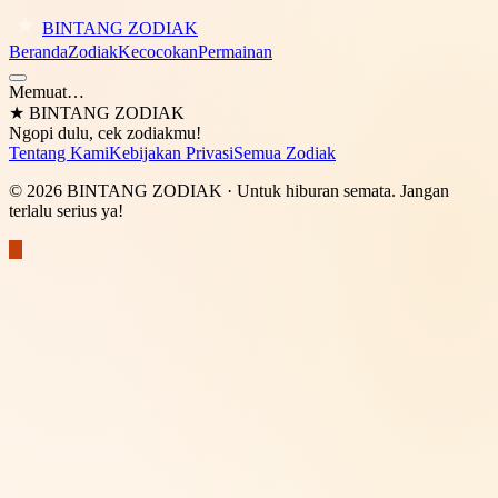
BINTANG ZODIAK
Beranda
Zodiak
Kecocokan
Permainan
Memuat…
★
BINTANG ZODIAK
Ngopi dulu, cek zodiakmu!
Tentang Kami
Kebijakan Privasi
Semua Zodiak
©
2026
BINTANG ZODIAK
· Untuk hiburan semata. Jangan
terlalu serius ya!