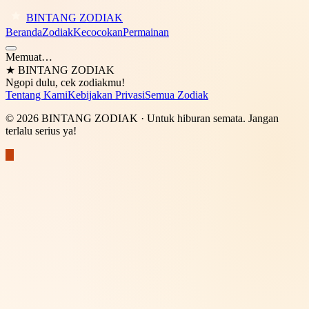
BINTANG ZODIAK
Beranda
Zodiak
Kecocokan
Permainan
Memuat…
★
BINTANG ZODIAK
Ngopi dulu, cek zodiakmu!
Tentang Kami
Kebijakan Privasi
Semua Zodiak
©
2026
BINTANG ZODIAK
· Untuk hiburan semata. Jangan
terlalu serius ya!