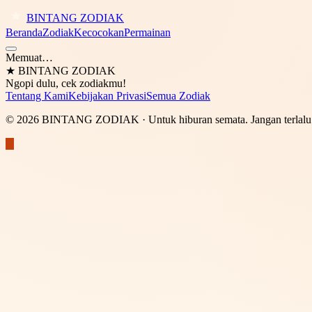
BINTANG ZODIAK
Beranda
Zodiak
Kecocokan
Permainan
Memuat…
★
BINTANG ZODIAK
Ngopi dulu, cek zodiakmu!
Tentang Kami
Kebijakan Privasi
Semua Zodiak
©
2026
BINTANG ZODIAK
· Untuk hiburan semata. Jangan terlalu 