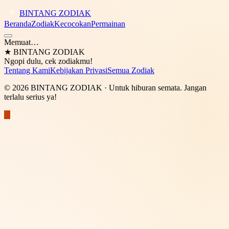
BINTANG ZODIAK
Beranda
Zodiak
Kecocokan
Permainan
Memuat…
★
BINTANG ZODIAK
Ngopi dulu, cek zodiakmu!
Tentang Kami
Kebijakan Privasi
Semua Zodiak
©
2026
BINTANG ZODIAK
· Untuk hiburan semata. Jangan
terlalu serius ya!