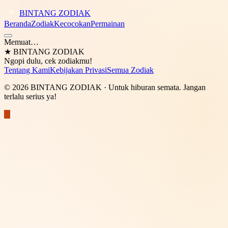
BINTANG ZODIAK
Beranda
Zodiak
Kecocokan
Permainan
Memuat…
★
BINTANG ZODIAK
Ngopi dulu, cek zodiakmu!
Tentang Kami
Kebijakan Privasi
Semua Zodiak
©
2026
BINTANG ZODIAK
· Untuk hiburan semata. Jangan
terlalu serius ya!