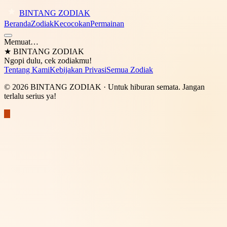
BINTANG ZODIAK
Beranda
Zodiak
Kecocokan
Permainan
Memuat…
★
BINTANG ZODIAK
Ngopi dulu, cek zodiakmu!
Tentang Kami
Kebijakan Privasi
Semua Zodiak
©
2026
BINTANG ZODIAK
· Untuk hiburan semata. Jangan
terlalu serius ya!